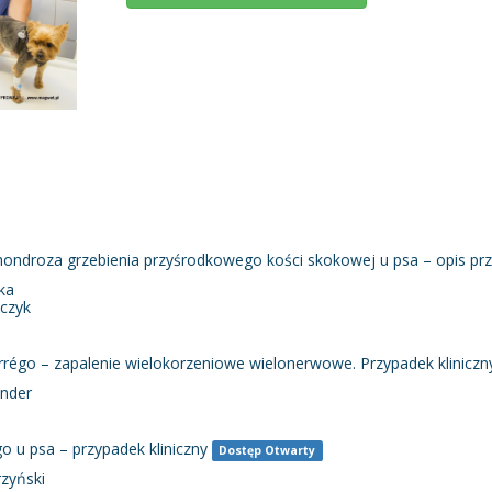
ondroza grzebienia przyśrodkowego kości skokowej u psa – opis pr
ka
lczyk
rrégo – zapalenie wielokorzeniowe wielonerwowe. Przypadek kliniczn
ender
 u psa – przypadek kliniczny
Dostęp Otwarty
rzyński