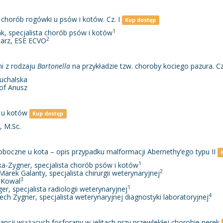
chorób rogówki u psów i kotów. Cz. I
Kup dostęp
1
ak, specjalista chorób psów i kotów
2
ncarz, ESE ECVO
i z rodzaju
Bartonella
na przykładzie tzw. choroby kociego pazura. Cz.
Puchalska
tof Anusz
 u kotów
Kup dostęp
, M.Sc.
boczne u kota – opis przypadku malformacji Abernethy’ego typu II
1
ska-Zygner, specjalista chorób psów i kotów
2
 Marek Galanty, specjalista chirurgii weterynaryjnej
3
 Kowal
1
ger, specjalista radiologii weterynaryjnej
4
iech Zygner, specjalista weterynaryjnej diagnostyki laboratoryjnej
ncji wiążących fosforany w jelitach przy przewlekłej chorobie nerek