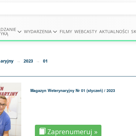
DZANIE
WYDARZENIA
FILMY
WEBCASTY
AKTUALNOŚCI
S
TYKĄ
aryjny
→
2023
→
01
Magazyn Weterynaryjny Nr 01 (styczeń) / 2023
Zaprenumeruj »