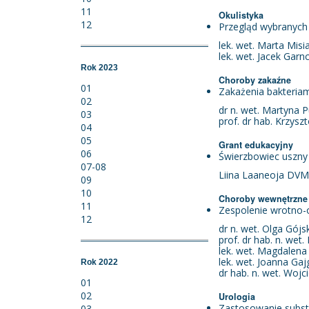
11
Okulistyka
12
Przegląd wybranych 
lek. wet. Marta Misi
lek. wet. Jacek Gar
Rok 2023
Choroby zakaźne
01
Zakażenia bakteriam
02
dr n. wet. Martyna 
03
prof. dr hab. Krzysz
04
05
Grant edukacyjny
06
Świerzbowiec uszny
07-08
Liina Laaneoja DVM
09
10
Choroby wewnętrzne
11
Zespolenie wrotno-o
12
dr n. wet. Olga Gój
prof. dr hab. n. wet.
lek. wet. Magdalena
lek. wet. Joanna Gaj
Rok 2022
dr hab. n. wet. Wojc
01
02
Urologia
Zastosowanie substa
03