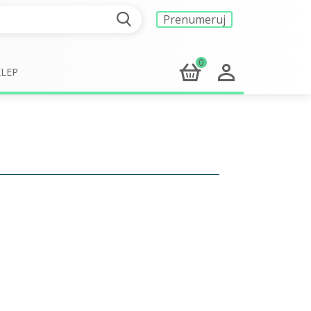
Prenumeruj
0
KLEP