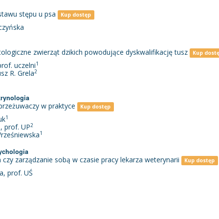
stawu stępu u psa
Kup dostęp
rczyńska
ogiczne zwierząt dzikich powodujące dyskwalifikację tusz
Kup dost
1
prof. uczelni
2
usz R. Grela
krynologia
 przeżuwaczy w praktyce
Kup dostęp
1
uk
2
, prof. UP
1
 Wrześniewska
ychologia
czy zarządzanie sobą w czasie pracy lekarza weterynarii
Kup dostęp
a, prof. UŚ