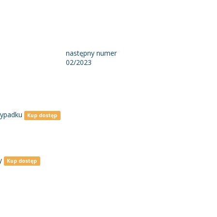
następny numer
02/2023
zypadku
Kup dostęp
y
Kup dostęp