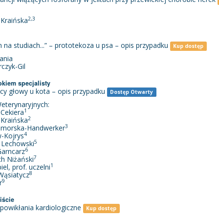
2,3
 Kraińska
 na studiach...” – prototekoza u psa – opis przypadku
Kup dostęp
pania
rczyk-Gil
okiem specjalisty
cy głowy u kota – opis przypadku
Dostęp Otwarty
eterynaryjnych:
1
 Cekiera
2
 Kraińska
3
Pomorska-Handwerker
4
w-Kojrys
5
n Lechowski
6
Garncarz
7
ch Niżański
1
el, prof. uczelni
8
 Wąsiatycz
9
r
iście
powikłania kardiologiczne
Kup dostęp