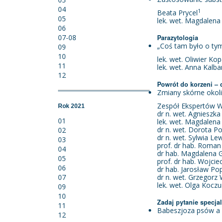
04
1
Beata Prycel
05
lek. wet. Magdalena
06
07-08
Parazytologia
„Coś tam było o tym
09
10
lek. wet. Oliwier Ko
11
lek. wet. Anna Kalba
12
Powrót do korzeni – 
Zmiany skórne okoli
Zespół Ekspertów W
Rok 2021
dr n. wet. Agnieszka
01
lek. wet. Magdalena
dr n. wet. Dorota 
02
dr n. wet. Sylwia Le
03
prof. dr hab. Roma
04
dr hab. Magdalena 
05
prof. dr hab. Wojcie
06
dr hab. Jarosław Popi
07
dr n. wet. Grzegorz
lek. wet. Olga Koczu
09
10
Zadaj pytanie specjal
11
Babeszjoza psów a 
12