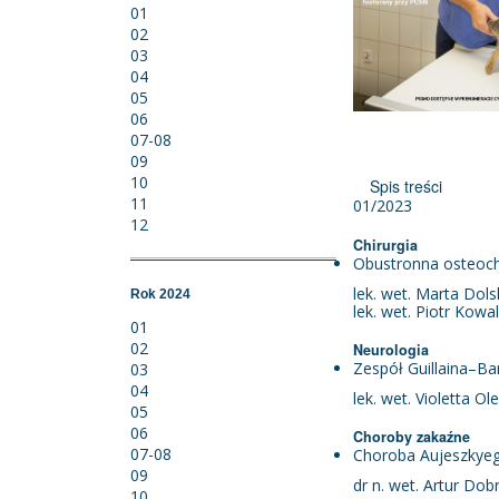
01
02
03
04
05
06
07-08
09
10
Spis treści
11
01/2023
12
Chirurgia
Obustronna osteoch
lek. wet. Marta Dols
Rok 2024
lek. wet. Piotr Kowa
01
02
Neurologia
Zespół Guillaina–Ba
03
04
lek. wet. Violetta Ol
05
06
Choroby zakaźne
07-08
Choroba Aujeszkyego
09
dr n. wet. Artur Dob
10