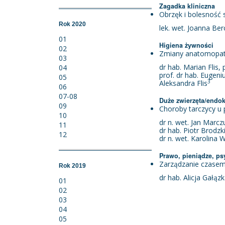
Zagadka kliniczna
Obrzęk i bolesność 
Rok 2020
lek. wet. Joanna Be
01
Higiena żywności
02
Zmiany anatomopatol
03
dr hab. Marian Flis, 
04
prof. dr hab. Eugeni
05
3
Aleksandra Flis
06
07-08
Duże zwierzęta/endo
09
Choroby tarczycy u
10
dr n. wet. Jan Marcz
11
dr hab. Piotr Brodzki
12
dr n. wet. Karolina
Prawo, pieniądze, ps
Zarządzanie czasem 
Rok 2019
dr hab. Alicja Gałązk
01
02
03
04
05