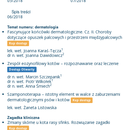
05/2018
07/2018
Spis treści
06/2018
Temat numeru: dermatologia
Fascynujące końcówki dermatologiczne. Cz. II. Choroby
dotyczące opuszek palcowych i przestrzeni międzypalcowych
Kup dostęp
1
lek. wet. Joanna Karaś-Tęcza
2
dr n. wet. Joanna Dawidowicz
Zespół eozynofilowy kotów – rozpoznawanie oraz leczenie
Dostęp Otwarty
1
dr n. wet. Marcin Szczepanik
1
dr n. wet. Piotr Wilkołek
2
dr n. wet. Anna Śmiech
Szamponoterapia – istotny element w walce z zaburzeniami
dermatologicznymi psów i kotów
Kup dostęp
lek. wet. Żaneta Listowska
Zagadka kliniczna
Zmiany skórne u kota rasy sfinks. Rozwiązanie zagadki
Kup dostęp