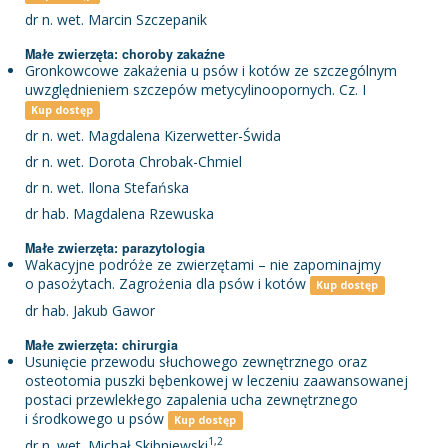
dr n. wet. Marcin Szczepanik
Małe zwierzęta: choroby zakaźne
Gronkowcowe zakażenia u psów i kotów ze szczególnym
uwzględnieniem szczepów metycylinoopornych. Cz. I
Kup dostęp
dr n. wet. Magdalena Kizerwetter-Świda
dr n. wet. Dorota Chrobak-Chmiel
dr n. wet. Ilona Stefańska
dr hab. Magdalena Rzewuska
Małe zwierzęta: parazytologia
Wakacyjne podróże ze zwierzętami – nie zapominajmy
o pasożytach. Zagrożenia dla psów i kotów
Kup dostęp
dr hab. Jakub Gawor
Małe zwierzęta: chirurgia
Usunięcie przewodu słuchowego zewnętrznego oraz
osteotomia puszki bębenkowej w leczeniu zaawansowanej
postaci przewlekłego zapalenia ucha zewnętrznego
i środkowego u psów
Kup dostęp
1,2
dr n. wet. Michał Skibniewski