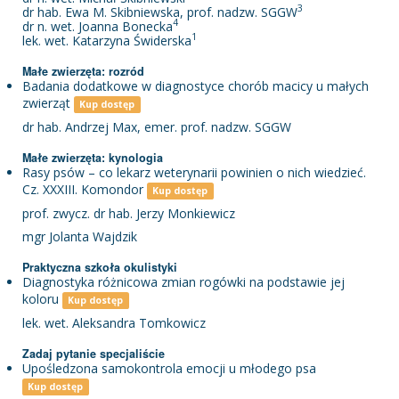
3
dr hab. Ewa M. Skibniewska, prof. nadzw. SGGW
4
dr n. wet. Joanna Bonecka
1
lek. wet. Katarzyna Świderska
Małe zwierzęta: rozród
Badania dodatkowe w diagnostyce chorób macicy u małych
zwierząt
Kup dostęp
dr hab. Andrzej Max, emer. prof. nadzw. SGGW
Małe zwierzęta: kynologia
Rasy psów – co lekarz weterynarii powinien o nich wiedzieć.
Cz. XXXIII. Komondor
Kup dostęp
prof. zwycz. dr hab. Jerzy Monkiewicz
mgr Jolanta Wajdzik
Praktyczna szkoła okulistyki
Diagnostyka różnicowa zmian rogówki na podstawie jej
koloru
Kup dostęp
lek. wet. Aleksandra Tomkowicz
Zadaj pytanie specjaliście
Upośledzona samokontrola emocji u młodego psa
Kup dostęp