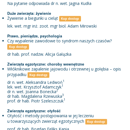
Na pytanie odpowiada dr n. wet. Jagna Kudła
Duże zwierzęta: żywienie
Żywienie a biegunki u cieląt
Kup dostęp
lek. wet. mgr inż. zoot. mgr biol. Adam Mirowski
Prawo, pieniądze, psychologia
Czy wypalenie zawodowe to syndrom naszych czasów?
Kup dostęp
dr hab. prof. nadzw. Alicja Gałązka
Zwierzęta egzotyczne: choroby wewnętrzne
Włóknikowe zapalenie jajowodu i otrzewnej u gołębia – opis
przypadku
Kup dostęp
1
dr n. wet. Aleksandra Ledwoń
1
lek. wet. Krzysztof Adamczyk
2
dr n. wet. Joanna Bonecka
3
dr hab. Magdalena Rzewuska
1
prof. dr hab. Piotr Szeleszczuk
Zwierzęta egzotyczne: otyłość
Otyłość i metody postępowania w jej leczeniu
u towarzyszących zwierząt egzotycznych
Kup dostęp
prof. dr hab. Bogdan Feliks Kania