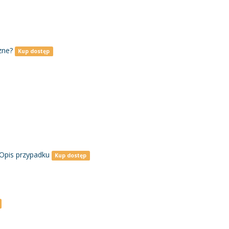
zne?
Kup dostęp
 Opis przypadku
Kup dostęp