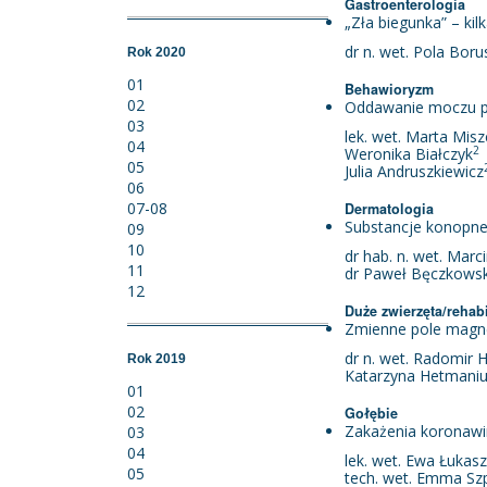
Gastroenterologia
„Zła biegunka” – ki
dr n. wet. Pola Bor
Rok 2020
01
Behawioryzm
02
Oddawanie moczu po
03
lek. wet. Marta Mis
04
2
Weronika Białczyk
05
Julia Andruszkiewicz
06
07-08
Dermatologia
Substancje konopne 
09
10
dr hab. n. wet. Marc
11
dr Paweł Bęczkowski
12
Duże zwierzęta/rehabi
Zmienne pole magnet
dr n. wet. Radomir H
Rok 2019
Katarzyna Hetmaniu
01
02
Gołębie
Zakażenia koronawir
03
04
lek. wet. Ewa Łukas
05
tech. wet. Emma Sz