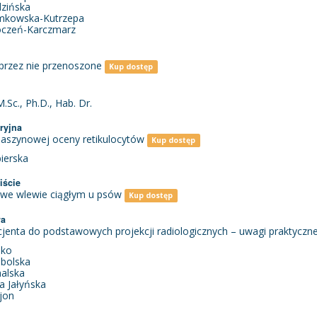
dzińska
emkowska-Kutrzepa
Roczeń-Karczmarz
przez nie przenoszone
Kup dostęp
.Sc., Ph.D., Hab. Dr.
ryjna
aszynowej oceny retikulocytów
Kup dostęp
bierska
iście
 we wlewie ciągłym u psów
Kup dostęp
wa
jenta do podstawowych projekcji radiologicznych – uwagi praktyczn
ako
obolska
halska
a Jałyńska
ajon