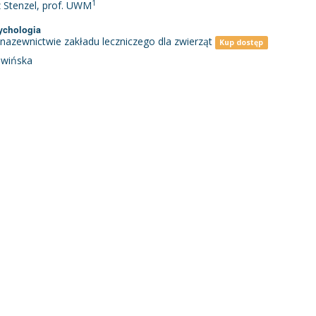
1
 Stenzel, prof. UWM
ychologia
 nazewnictwie zakładu leczniczego dla zwierząt
Kup dostęp
owińska