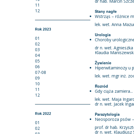
dr hab. Marcin Szcz
11
12
Stany nagłe
Wstrząs – różnice m
lek. wet. Anna Mazu
Rok 2023
Urologia
01
Choroby urologiczn
02
dr n. wet. Agnieszk
03
Klaudia Maniszewsk
04
05
Żywienie
06
Hiperwitaminozy u 
07-08
lek. wet. mgr inż. z
09
10
Rozród
11
Gdy ciąża zamiera..
12
lek. wet. Maja Ingar
dr n. wet. Jacek Ing
Rok 2022
Parazytologia
Neosporoza psów – 
01
prof. dr hab. Krzys
02
dr n. wet. Klaudiusz
03