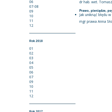
06
dr hab. wet. Tomasz
07-08
Prawo, pieniądze, ps
09
Jak uniknąć błędu w
10
11
mgr prawa Anna Sł
12
Rok 2018
01
02
03
04
05
06
07
09
10
11
12
Rok 2017