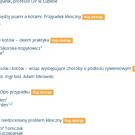
epanik, profesor UP w Lublinie
iędzy psami a kotami. Przypadek kliniczny
Kup dostęp
r
e kotów – okiem praktyka
Kup dostęp
1
a Sikorska-Kopyłowicz
2
a
psów i kotów – wciąż występujące choroby o podłożu żywieniowym
oot. mgr biol. Adam Mirowski
. Opis przypadku
Kup dostęp
1
den
1,2
arden
niedoceniany problem kliniczny
Kup dostęp
ztof Tomczuk
 Szczepaniak