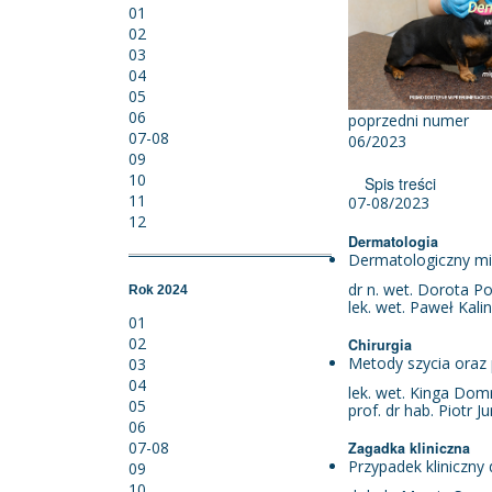
01
02
03
04
05
06
poprzedni numer
07-08
06/2023
09
10
Spis treści
11
07-08/2023
12
Dermatologia
Dermatologiczny mi
dr n. wet. Dorota 
Rok 2024
lek. wet. Paweł Kali
01
02
Chirurgia
Metody szycia oraz
03
04
lek. wet. Kinga Dom
05
prof. dr hab. Piotr J
06
07-08
Zagadka kliniczna
Przypadek kliniczny
09
10