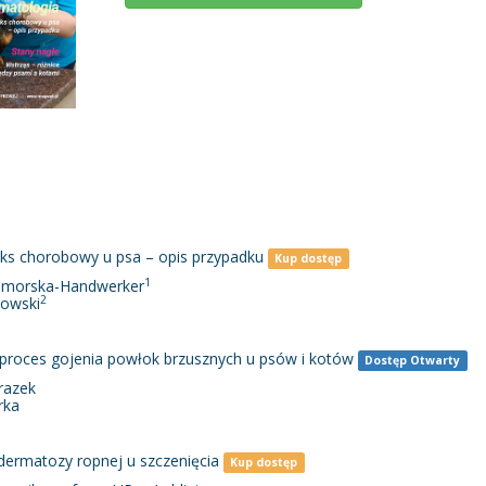
ks chorobowy u psa – opis przypadku
Kup dostęp
1
Pomorska-Handwerker
2
nowski
 proces gojenia powłok brzusznych u psów i kotów
Dostęp Otwarty
razek
urka
 dermatozy ropnej u szczenięcia
Kup dostęp