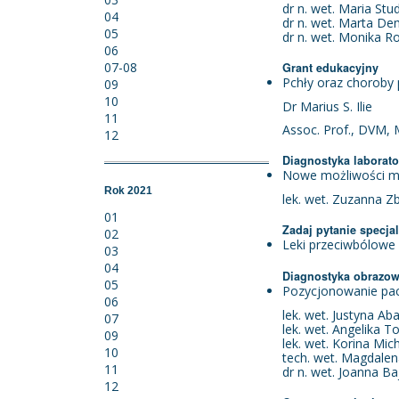
dr n. wet. Maria Stu
04
dr n. wet. Marta D
05
dr n. wet. Monika 
06
07-08
Grant edukacyjny
Pchły oraz choroby 
09
10
Dr Marius S. Ilie
11
Assoc. Prof., DVM, M
12
Diagnostyka laborato
Nowe możliwości m
Rok 2021
lek. wet. Zuzanna Z
01
Zadaj pytanie specjal
02
Leki przeciwbólowe
03
04
Diagnostyka obrazo
05
Pozycjonowanie pac
06
lek. wet. Justyna Ab
07
lek. wet. Angelika T
09
lek. wet. Korina Mic
10
tech. wet. Magdalen
11
dr n. wet. Joanna B
12