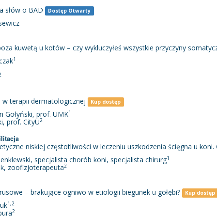
lka słów o BAD
Dostęp Otwarty
usewicz
za kuwetą u kotów – czy wykluczyłeś wszystkie przyczyny somatyc
1
zczak
2
w terapii dermatologicznej
Kup dostęp
1
in Gołyński, prof. UMK
2
, prof. CityU
litacja
yczne niskiej częstotliwości w leczeniu uszkodzenia ścięgna u koni.
1
enklewski, specjalista chorób koni, specjalista chirurg
2
k, zoofizjoterapeuta
usowe – brakujące ogniwo w etiologii biegunek u gołębi?
Kup dostęp
1,2
zuk
2
pura