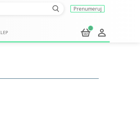
Prenumeruj
0
KLEP