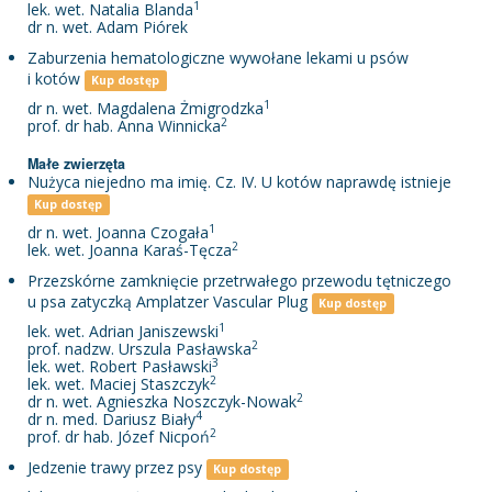
1
lek. wet. Natalia Blanda
dr n. wet. Adam Piórek
Zaburzenia hematologiczne wywołane lekami u psów
i kotów
Kup dostęp
1
dr n. wet. Magdalena Żmigrodzka
2
prof. dr hab. Anna Winnicka
Małe zwierzęta
Nużyca niejedno ma imię. Cz. IV. U kotów naprawdę istnieje
Kup dostęp
1
dr n. wet. Joanna Czogała
2
lek. wet. Joanna Karaś-Tęcza
Przezskórne zamknięcie przetrwałego przewodu tętniczego
u psa zatyczką Amplatzer Vascular Plug
Kup dostęp
1
lek. wet. Adrian Janiszewski
2
prof. nadzw. Urszula Pasławska
3
lek. wet. Robert Pasławski
2
lek. wet. Maciej Staszczyk
2
dr n. wet. Agnieszka Noszczyk-Nowak
4
dr n. med. Dariusz Biały
2
prof. dr hab. Józef Nicpoń
Jedzenie trawy przez psy
Kup dostęp