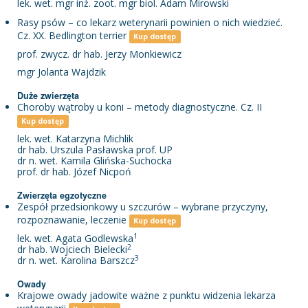
lek. wet. mgr inż. zoot. mgr biol. Adam Mirowski
Rasy psów – co lekarz weterynarii powinien o nich wiedzieć.
Cz. XX. Bedlington terrier
Kup dostęp
prof. zwycz. dr hab. Jerzy Monkiewicz
mgr Jolanta Wajdzik
Duże zwierzęta
Choroby wątroby u koni – metody diagnostyczne. Cz. II
Kup dostęp
lek. wet. Katarzyna Michlik
dr hab. Urszula Pasławska prof. UP
dr n. wet. Kamila Glińska-Suchocka
prof. dr hab. Józef Nicpoń
Zwierzęta egzotyczne
Zespół przedsionkowy u szczurów – wybrane przyczyny,
rozpoznawanie, leczenie
Kup dostęp
1
lek. wet. Agata Godlewska
2
dr hab. Wojciech Bielecki
3
dr n. wet. Karolina Barszcz
Owady
Krajowe owady jadowite ważne z punktu widzenia lekarza