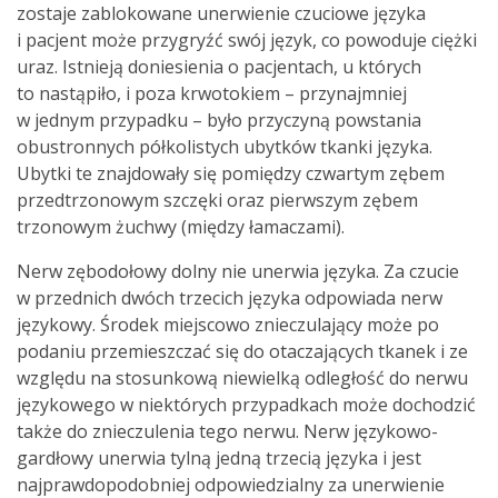
zostaje zablokowane unerwienie czuciowe języka
i pacjent może przygryźć swój język, co powoduje ciężki
uraz. Istnieją doniesienia o pacjentach, u których
to nastąpiło, i poza krwotokiem – przynajmniej
w jednym przypadku – było przyczyną powstania
obustronnych półkolistych ubytków tkanki języka.
Ubytki te znajdowały się pomiędzy czwartym zębem
przedtrzonowym szczęki oraz pierwszym zębem
trzonowym żuchwy (między łamaczami).
Nerw zębodołowy dolny nie unerwia języka. Za czucie
w przednich dwóch trzecich języka odpowiada nerw
językowy. Środek miejscowo znieczulający może po
podaniu przemieszczać się do otaczających tkanek i ze
względu na stosunkową niewielką odległość do nerwu
językowego w niektórych przypadkach może dochodzić
także do znieczulenia tego nerwu. Nerw językowo-
gardłowy unerwia tylną jedną trzecią języka i jest
najprawdopodobniej odpowiedzialny za unerwienie