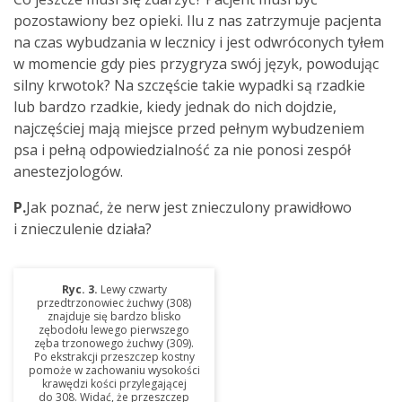
pozostawiony bez opieki. Ilu z nas zatrzymuje pacjenta
na czas wybudzania w lecznicy i jest odwróconych tyłem
w momencie gdy pies przygryza swój język, powodując
silny krwotok? Na szczęście takie wypadki są rzadkie
lub bardzo rzadkie, kiedy jednak do nich dojdzie,
najczęściej mają miejsce przed pełnym wybudzeniem
psa i pełną odpowiedzialność za nie ponosi zespół
anestezjologów.
P.
Jak poznać, że nerw jest znieczulony prawidłowo
i znieczulenie działa?
Ryc. 3.
Lewy czwarty
przedtrzonowiec żuchwy (308)
znajduje się bardzo blisko
zębodołu lewego pierwszego
zęba trzonowego żuchwy (309).
Po ekstrakcji przeszczep kostny
pomoże w zachowaniu wysokości
krawędzi kości przylegającej
do 308. Widać, że przeszczep