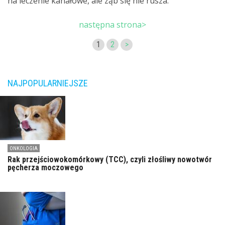
na leczenie kanałowe, ale ząb się nie rusza.
następna strona>
1
2
>
NAJPOPULARNIEJSZE
ONKOLOGIA
Rak przejściowokomórkowy (TCC), czyli złośliwy nowotwór
pęcherza moczowego