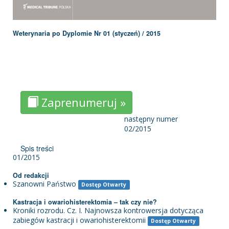
Weterynaria po Dyplomie Nr 01 (styczeń) / 2015
Zaprenumeruj »
następny numer
02/2015
Spis treści
01/2015
Od redakcji
Sza­now­ni Pań­stwo
Dostęp Otwarty
Kastracja i owariohisterektomia – tak czy nie?
Kroniki rozrodu. Cz. I. Najnowsza kontrowersja dotycząca
zabiegów kastracji i owariohisterektomii
Dostęp Otwarty