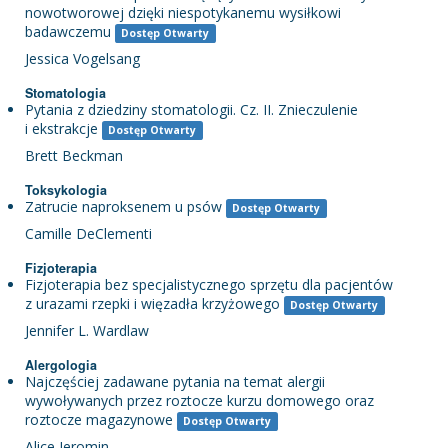
nowotworowej dzięki niespotykanemu wysiłkowi
badawczemu
Dostęp Otwarty
Jessica Vogelsang
Stomatologia
Pytania z dziedziny stomatologii. Cz. II. Znieczulenie
i ekstrakcje
Dostęp Otwarty
Brett Beckman
Toksykologia
Zatrucie naproksenem u psów
Dostęp Otwarty
Camille DeClementi
Fizjoterapia
Fizjoterapia bez specjalistycznego sprzętu dla pacjentów
z urazami rzepki i więzadła krzyżowego
Dostęp Otwarty
Jennifer L. Wardlaw
Alergologia
Najczęściej zadawane pytania na temat alergii
wywoływanych przez roztocze kurzu domowego oraz
roztocze magazynowe
Dostęp Otwarty
Alice Jeromin