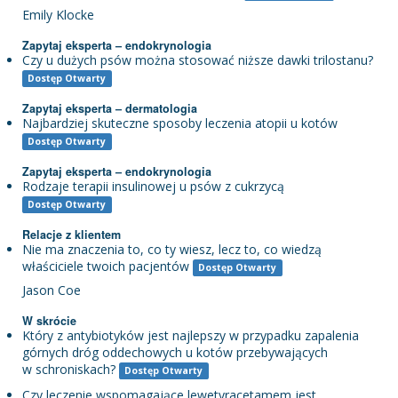
Emily Klocke
Zapytaj eksperta – endokrynologia
Czy u dużych psów można stosować niższe dawki trilostanu?
Dostęp Otwarty
Zapytaj eksperta – dermatologia
Najbardziej skuteczne sposoby leczenia atopii u kotów
Dostęp Otwarty
Zapytaj eksperta – endokrynologia
Rodzaje terapii insulinowej u psów z cukrzycą
Dostęp Otwarty
Relacje z klientem
Nie ma znaczenia to, co ty wiesz, lecz to, co wiedzą
właściciele twoich pacjentów
Dostęp Otwarty
Jason Coe
W skrócie
Który z antybiotyków jest najlepszy w przypadku zapalenia
górnych dróg oddechowych u kotów przebywających
w schroniskach?
Dostęp Otwarty
Czy leczenie wspomagające lewetyracetamem jest