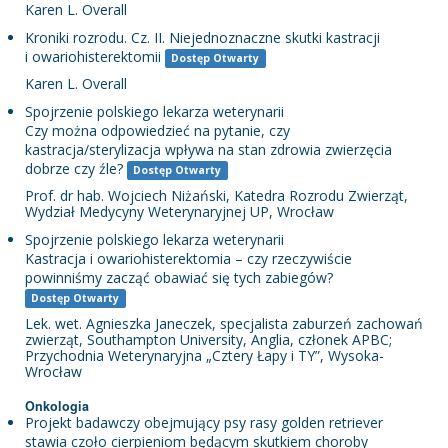
Karen L. Overall
Kroniki rozrodu. Cz. II. Niejednoznaczne skutki kastracji
i owariohisterektomii
Dostęp Otwarty
Karen L. Overall
Spojrzenie polskiego lekarza weterynarii
Czy można odpowiedzieć na pytanie, czy
kastracja/sterylizacja wpływa na stan zdrowia zwierzęcia
dobrze czy źle?
Dostęp Otwarty
Prof. dr hab. Wojciech Niżański, Katedra Rozrodu Zwierząt,
Wydział Medycyny Weterynaryjnej UP, Wrocław
Spojrzenie polskiego lekarza weterynarii
Kastracja i owariohisterektomia – czy rzeczywiście
powinniśmy zacząć obawiać się tych zabiegów?
Dostęp Otwarty
Lek. wet. Agnieszka Janeczek, specjalista zaburzeń zachowań
zwierząt, Southampton University, Anglia, członek APBC;
Przychodnia Weterynaryjna „Cztery Łapy i TY”, Wysoka-
Wrocław
Onkologia
Projekt badawczy obejmujący psy rasy golden retriever
stawia czoło cierpieniom będącym skutkiem choroby