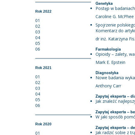
Genetyka
Postęp w badaniach 
Rok 2022
Caroline G. McPhee
01
Spojrzenie polskiego
02
Komentarz do artyku
03
04
dr inż. Katarzyna Fi
05
06
Farmakologia
Opioidy – zalety, wa
Mark E. Epstein
Rok 2021
Diagnostyka
01
Nowe badania wykaz
02
Anthony Carr
03
04
Zapytaj eksperta – d
05
Jak znaleźć najleps
06
Zapytaj eksperta – 
W jaki sposób pomóc
Rok 2020
Zapytaj eksperta – d
Jak radzić sobie z 
01