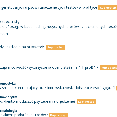
genetycznych u psów i znaczenie tych testów w praktyce
Kup dostęp
 specjalisty
łu „Postęp w badaniach genetycznych u psów i znaczenie tych testó
szdon
dy i nadzieje na przyszłość
Kup dostęp
ują możliwość wykorzystania oceny stężenia NT-proBNP
Kup dostę
iagnostyka
zy środek kontrastujący oraz inne wskazówki dotyczące esofagografii
behawioryzm
 klientom oduczyć psy żebrania o jedzenie?
Kup dostęp
ermatologia
trądzikiem podbródka u psów?
Kup dostęp