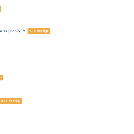
w w praktyce”
Kup dostęp
p
Kup dostęp