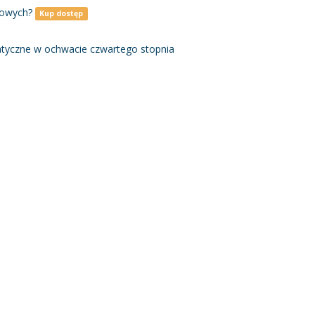
rowych?
Kup dostęp
atyczne w ochwacie czwartego stopnia