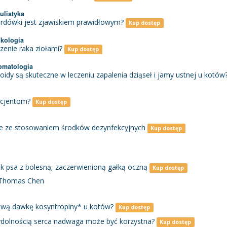
ulistyka
ardówki jest zjawiskiem prawidłowym?
Kup dostęp
nkologia
zenie raka ziołami?
Kup dostęp
tomatologia
oidy są skuteczne w leczeniu zapalenia dziąseł i jamy ustnej u kotów
acjentom?
Kup dostęp
e ze stosowaniem środków dezynfekcyjnych
Kup dostęp
k psa z bolesną, zaczerwienioną gałką oczną
Kup dostęp
o, Thomas Chen
łową dawkę kosyntropiny* u kotów?
Kup dostęp
ydolnością serca nadwaga może być korzystna?
Kup dostęp