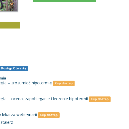
Dostęp Otwarty
rmia
ęta – zrozumieć hipotermię
Kup dostęp
s
ta – ocena, zapobieganie i leczenie hipotermii
Kup dostęp
s
 lekarza weterynarii
Kup dostęp
stalerz