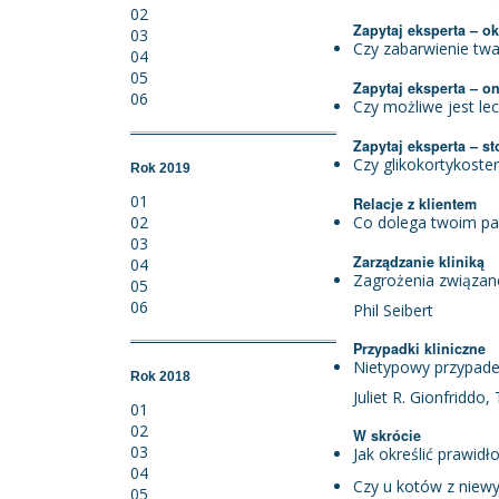
02
Zapytaj eksperta – ok
03
Czy zabarwienie tw
04
05
Zapytaj eksperta – o
06
Czy możliwe jest lec
Zapytaj eksperta – s
Czy glikokortykoster
Rok 2019
01
Relacje z klientem
02
Co dolega twoim p
03
Zarządzanie kliniką
04
Zagrożenia związan
05
06
Phil Seibert
Przypadki kliniczne
Nietypowy przypade
Rok 2018
Juliet R. Gionfridd
01
02
W skrócie
03
Jak określić prawid
04
Czy u kotów z niew
05