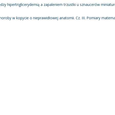
iędzy hipertriglicerydemią a zapaleniem trzustki u sznaucerów miniatu
oroby w kopycie o nieprawidłowej anatomii. Cz. III. Pomiary matem