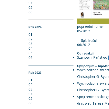
04
05
06
poprzedni numer
Rok 2024
05/2012
01
02
Spis treści
03
06/2012
04
05
Od redakcji
Sza­now­ni Pań­stwo
06
Sympozjum – hipote
Wychłodzone zwierz
Rok 2023
Christopher G. Byer
01
Wychłodzone zwierzę
02
03
Christopher G. Byer
04
Spojrzenie polskiego
05
06
dr n. wet. Teresa Ma