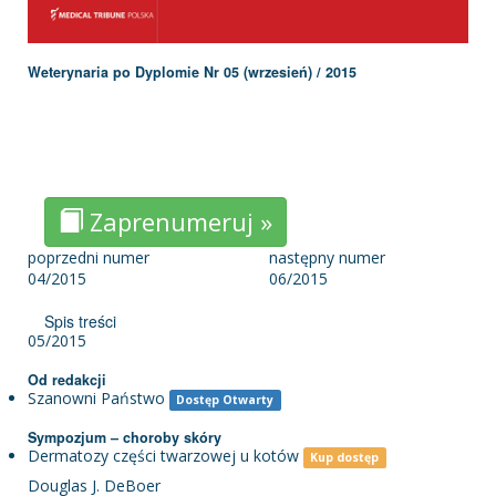
Weterynaria po Dyplomie Nr 05 (wrzesień) / 2015
Zaprenumeruj »
poprzedni numer
następny numer
04/2015
06/2015
Spis treści
05/2015
Od redakcji
Sza­now­ni Pań­stwo
Dostęp Otwarty
Sympozjum – choroby skóry
Dermatozy części twarzowej u kotów
Kup dostęp
Douglas J. DeBoer