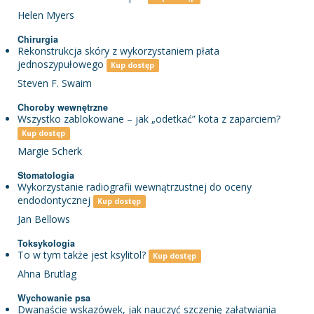
Helen Myers
Chirurgia
Rekonstrukcja skóry z wykorzystaniem płata
jednoszypułowego
Kup dostęp
Steven F. Swaim
Choroby wewnętrzne
Wszystko zablokowane – jak „odetkać” kota z zaparciem?
Kup dostęp
Margie Scherk
Stomatologia
Wykorzystanie radiografii wewnątrzustnej do oceny
endodontycznej
Kup dostęp
Jan Bellows
Toksykologia
To w tym także jest ksylitol?
Kup dostęp
Ahna Brutlag
Wychowanie psa
Dwanaście wskazówek, jak nauczyć szczenię załatwiania