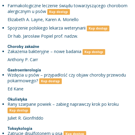
Farmakologiczne leczenie świądu towarzyszącego chorobom
alergicznym u psów
Kup dostęp
Elizabeth A. Layne, Karen A. Moriello
Spojrzenie polskiego lekarza weterynarii
Kup dostęp
Dr hab. Jarosław Popiel prof. nadzw.
Choroby zakaźne
Zakażenia bakteryjne – nowe badania
Kup dostęp
Anthony P. Carr
Gastroenterologia
Wzdęcia u psów – przypadłość czy objaw choroby przewodu
pokarmowego?
Kup dostęp
Ed Kane
Okulistyka
Rany szarpane powiek – zabieg naprawczy krok po kroku
Kup dostęp
Juliet R. Gionfriddo
Toksykologia
Zatrucie disulfotonem u psa
Kup dostęp