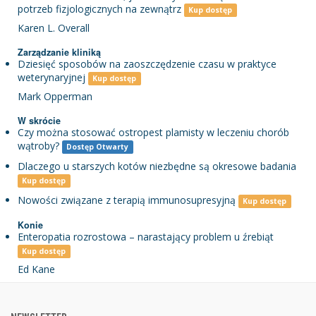
potrzeb fizjologicznych na zewnątrz
Kup dostęp
Karen L. Overall
Zarządzanie kliniką
Dziesięć sposobów na zaoszczędzenie czasu w praktyce
weterynaryjnej
Kup dostęp
Mark Opperman
W skrócie
Czy można stosować ostropest plamisty w leczeniu chorób
wątroby?
Dostęp Otwarty
Dlaczego u starszych kotów niezbędne są okresowe badania
Kup dostęp
Nowości związane z terapią immunosupresyjną
Kup dostęp
Konie
Enteropatia rozrostowa – narastający problem u źrebiąt
Kup dostęp
Ed Kane