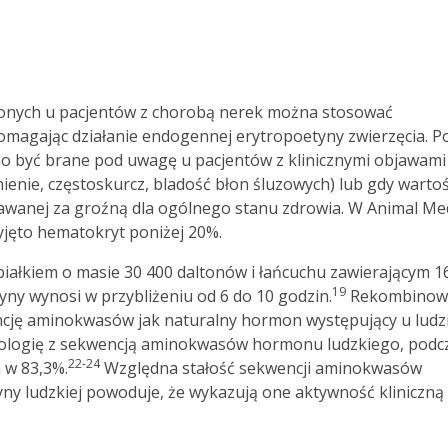
wonych u pacjentów z chorobą nerek można stosować
magając działanie endogennej erytropoetyny zwierzęcia. P
 być brane pod uwagę u pacjentów z klinicznymi objawami
nienie, częstoskurcz, bladość błon śluzowych) lub gdy warto
awanej za groźną dla ogólnego stanu zdrowia. W Animal Med
yjęto hematokryt poniżej 20%.
iałkiem o masie 30 400 daltonów i łańcuchu zawierającym 1
19
ny wynosi w przybliżeniu od 6 do 10 godzin.
Rekombinow
cję aminokwasów jak naturalny hormon występujący u ludzi
ologię z sekwencją aminokwasów hormonu ludzkiego, podc
22-24
 w 83,3%.
Względna stałość sekwencji aminokwasów
y ludzkiej powoduje, że wykazują one aktywność kliniczną