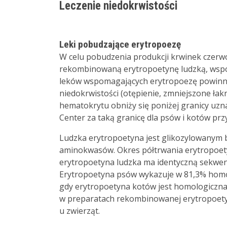
Leczenie niedokrwistości
Leki pobudzające erytropoezę
W celu pobudzenia produkcji krwinek czer
rekombinowaną erytropoetynę ludzką, wspo
leków wspomagających erytropoezę powinno
niedokrwistości (otępienie, zmniejszone łak
hematokrytu obniży się poniżej granicy uzn
Center za taką granicę dla psów i kotów prz
Ludzka erytropoetyna jest glikozylowanym b
aminokwasów. Okres półtrwania erytropoety
erytropoetyna ludzka ma identyczną sekwen
Erytropoetyna psów wykazuje w 81,3% hom
gdy erytropoetyna kotów jest homologiczna
w preparatach rekombinowanej erytropoetyn
u zwierząt.