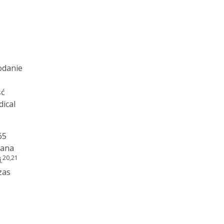
odanie
ść
ical
65
ana
20,21
.
zas