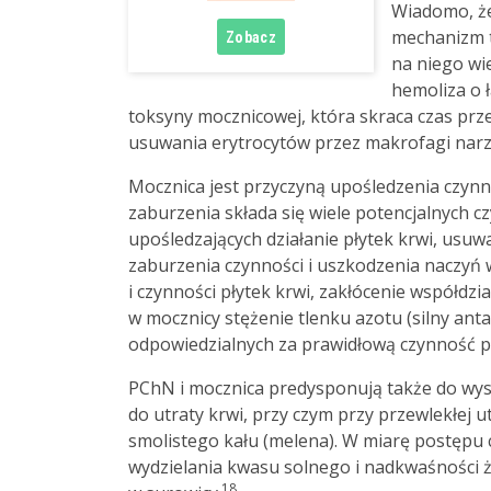
Wiadomo, że
mechanizm t
na niego wi
hemoliza o 
toksyny mocznicowej, która skraca czas prze
usuwania erytrocytów przez makrofagi nar
Mocznica jest przyczyną upośledzenia czynn
zaburzenia składa się wiele potencjalnych 
upośledzających działanie płytek krwi, usu
zaburzenia czynności i uszkodzenia naczyń
i czynności płytek krwi, zakłócenie współdz
w mocznicy stężenie tlenku azotu (silny ant
odpowiedzialnych za prawidłową czynność pł
PChN i mocznica predysponują także do wyst
do utraty krwi, przy czym przy przewlekłej ut
smolistego kału (melena). W miarę postępu 
wydzielania kwasu solnego i nadkwaśności 
18