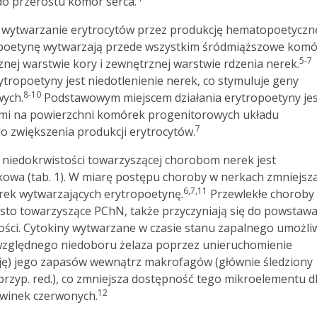
do przerostu komór serca.
t wytwarzanie erytrocytów przez produkcję hematopoetycz
poetynę wytwarzają przede wszystkim śródmiąższowe komó
5-7
ej warstwie kory i zewnętrznej warstwie rdzenia nerek.
ropoetyny jest niedotlenienie nerek, co stymuluje geny
8-10
ych.
Podstawowym miejscem działania erytropoetyny jes
rami na powierzchni komórek progenitorowych układu
7
 zwiększenia produkcji erytrocytów.
niedokrwistości towarzyszącej chorobom nerek jest
kowa (tab. 1). W miarę postępu choroby w nerkach zmniejsza
6,7,11
rek wytwarzających erytropoetynę.
Przewlekłe choroby
ęsto towarzyszące PChN, także przyczyniają się do powstaw
ości. Cytokiny wytwarzane w czasie stanu zapalnego umożliw
zględnego niedoboru żelaza poprzez unieruchomienie
ję) jego zapasów wewnątrz makrofagów (głównie śledziony
 przyp. red.), co zmniejsza dostępność tego mikroelementu d
12
rwinek czerwonych.