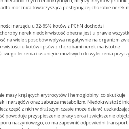
ch metabolicznych i endokrynnych, między innymi w produkcj
nadto mocznica towarzysząca postępującej chorobie nerek 
olności narządu u 32-65% kotów z PChN dochodzi
 choroby nerek niedokrwistość obecna jest u prawie wszystk
ość na wiele sposobów wpływa negatywnie na organizm zwi
okrwistości u kotów i psów z chorobami nerek ma istotne
ściwego leczenia i usunięcie możliwych do wyleczenia przycz
nie masy krążących erytrocytów i hemoglobiny, co skutkuje
k i narządów oraz zaburza metabolizm. Niedokrwistość inic
ecz część z nich w dłuższym czasie może działać uszkadzając
ść powoduje przyspieszenie pracy serca i zwiększenie objęt
poru naczyniowego, co ma zapewnić odpowiedni transport 
4