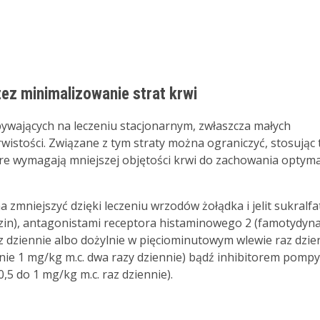
ez minimalizowanie strat krwi
ywających na leczeniu stacjonarnym, zwłaszcza małych
istości. Związane z tym straty można ograniczyć, stosując 
re wymagają mniejszej objętości krwi do zachowania optym
mniejszyć dzięki leczeniu wrzodów żołądka i jelit sukralf
dzin), antagonistami receptora histaminowego 2 (famotydyn
z dziennie albo dożylnie w pięciominutowym wlewie raz dzie
nie 1 mg/kg m.c. dwa razy dziennie) bądź inhibitorem pompy
,5 do 1 mg/kg m.c. raz dziennie).