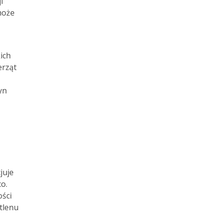
i
może
ich
erząt
yn
juje
o.
ości
tlenu