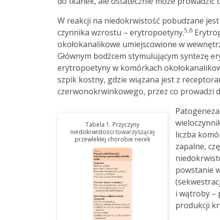
do tkanek, ale ostatecznie może prowadzić 
W reakcji na niedokrwistość pobudzane jes
5,6
czynnika wzrostu – erytropoetyny.
Erytro
okołokanalikowe umiejscowione w wewnętrzn
Głównym bodźcem stymulującym syntezę eryt
erytropoetyny w komórkach okołokanalikow
szpik kostny, gdzie wiązana jest z recepto
czerwonokrwinkowego, przez co prowadzi do
Patogeneza 
wieloczynni
Tabela 1. Przyczyny
niedokrwistości towarzyszącej
liczba komó
przewlekłej chorobie nerek
zapalne, cz
niedokrwist
powstanie w
(sekwestrac
i wątroby –
produkcji k