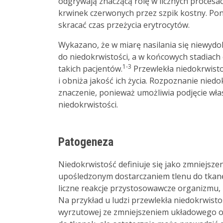
odgrywają znaczącą rolę w licznych procesa
krwinek czerwonych przez szpik kostny. Po
skracać czas przeżycia erytrocytów.
Wykazano, że w miarę nasilania się niewyd
do niedokrwistości, a w końcowych stadiach
1-3
takich pacjentów.
Przewlekła niedokrwist
i obniża jakość ich życia. Rozpoznanie nied
znaczenie, ponieważ umożliwia podjęcie wła
niedokrwistości.
Patogeneza
Niedokrwistość definiuje się jako zmniejsze
upośledzonym dostarczaniem tlenu do tkane
liczne reakcje przystosowawcze organizmu, l
Na przykład u ludzi przewlekła niedokrwisto
wyrzutowej ze zmniejszeniem układowego o