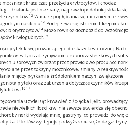
 mocznica skraca czas przeżycia erytrocytów, i chociaż
ego działania jest nieznany, najprawdopodobniej składa się
13
ele czynników.
W miarę pogłębiania się mocznicy może wys
14
łagodnym nasileniu.
Podejrzewa się istnienie bliżej nieokre
14
życia erytrocytów.
Może również dochodzić do wcześniej
15
ządów krwiogubnych.
ości płytek krwi, prowadzącego do skazy krwotocznej. Na te
czynników, w tym zatrzymywanie drobnocząsteczkowych subs
wanych u zdrowych zwierząt przez prawidłowo pracujące nerki
 wywołane przez toksyny mocznicowe, zmiany w reaktywnośc
iałania między płytkami a śródbłonkiem naczyń, zwiększone
agonista płytek) oraz zaburzenia dotyczące czynników krzep
16,17
ytek krwi.
ępowania u zwierząt krwawień z żołądka i jelit, prowadząc
racie niewielkich ilości krwi nie zawsze stwierdza się obecn
choroby nerki wydalają mniej gastryny, co prowadzi do wię
żołądka. U kotów występuje podwyższone stężenie gastryny