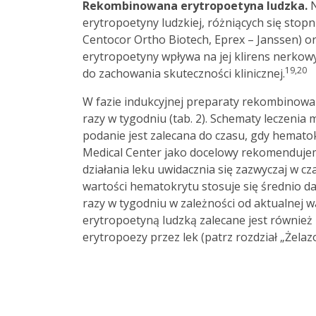
Rekombinowana erytropoetyna ludzka.
N
erytropoetyny ludzkiej, różniących się stopn
Centocor Ortho Biotech, Eprex – Janssen) 
erytropoetyny wpływa na jej klirens nerkow
19,20
do zachowania skuteczności klinicznej.
W fazie indukcyjnej preparaty rekombinowane
razy w tygodniu (tab. 2). Schematy leczenia
podanie jest zalecana do czasu, gdy hemato
Medical Center jako docelowy rekomenduje
działania leku uwidacznia się zazwyczaj w cz
wartości hematokrytu stosuje się średnio d
razy w tygodniu w zależności od aktualnej 
erytropoetyną ludzką zalecane jest równie
erytropoezy przez lek (patrz rozdział „Żelazo