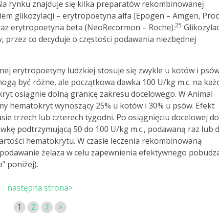
a rynku znajduje się kilka preparatów rekombinowanej
iem glikozylacji – erytropoetyna alfa (Epogen – Amgen, Proc
25
oraz erytropoetyna beta (NeoRecormon – Roche).
Glikozylac
y, przez co decyduje o częstości podawania niezbędnej
j erytropoetyny ludzkiej stosuje się zwykle u kotów i psów
 mogą być różne, ale początkowa dawka 100 U/kg m.c. na każ
kryt osiągnie dolną granicę zakresu docelowego. W Animal
my hematokryt wynoszący 25% u kotów i 30% u psów. Efekt
asie trzech lub czterech tygodni. Po osiągnięciu docelowej do
awkę podtrzymującą 50 do 100 U/kg m.c., podawaną raz lub 
wartości hematokrytu. W czasie leczenia rekombinowaną
ż podawanie żelaza w celu zapewnienia efektywnego pobudz
” poniżej).
następna strona>
1
2
3
>