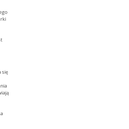
nego
rki
t
 się
ania
iają
la