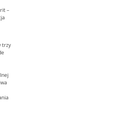
rit –
ja
 trzy
de
lnej
dwa
ania