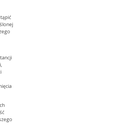
tąpić
ślonej
szego
tancji
,
i
nięcia
ych
ość
kszego