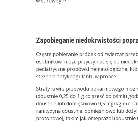
w surowicy.
Zapobieganie niedokrwistości poprz
Częste pobieranie próbek od zwierząt przeb
osobników, może przyczyniać się do niedokrw
pediatryczne probówki hematologiczne, któ
stężenia antykoagulantu w próbce.
Straty krwi z przewodu pokarmowego można z
(doustnie 0,25 do 1 g co sześć do ośmiu go
doustnie lub domięśniowo 0,5 mg/kg m.c. ra
ranitydyna doustnie, domięśniowo lub dożyl
protonowej, takim jak omeprazol (doustnie 0