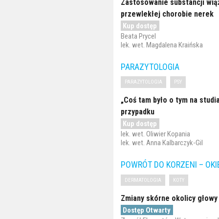
Zastosowanie substancji wiąż
przewlekłej chorobie nerek
Kup dostęp
Beata Prycel
lek. wet. Magdalena Kraińska
PARAZYTOLOGIA
PARAZYTOLOGIA
PSY
„Coś tam było o tym na studia
przypadku
Kup dostęp
lek. wet. Oliwier Kopania
lek. wet. Anna Kalbarczyk-Gil
POWRÓT DO KORZENI – OKI
DERMATOLOGIA
KOTY
Zmiany skórne okolicy głowy 
Dostęp Otwarty