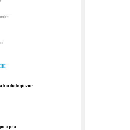
h:
werker
ni
CIE
a kardiologiczne
pu u psa