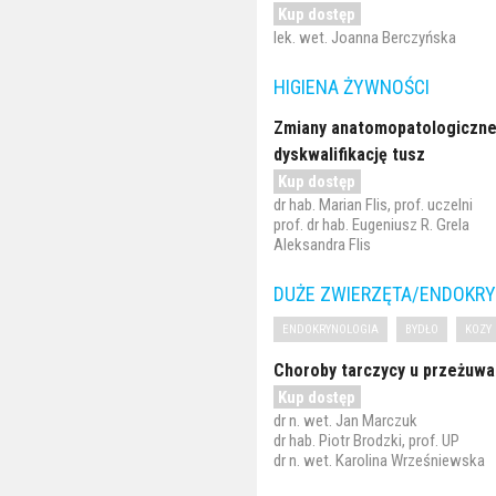
Kup dostęp
lek. wet. Joanna Berczyńska
HIGIENA ŻYWNOŚCI
Zmiany anatomopatologiczne
dyskwalifikację tusz
Kup dostęp
dr hab. Marian Flis, prof. uczelni
prof. dr hab. Eugeniusz R. Grela
Aleksandra Flis
DUŻE ZWIERZĘTA/ENDOKRY
ENDOKRYNOLOGIA
BYDŁO
KOZY
Choroby tarczycy u przeżuwa
Kup dostęp
dr n. wet. Jan Marczuk
dr hab. Piotr Brodzki, prof. UP
dr n. wet. Karolina Wrześniewska