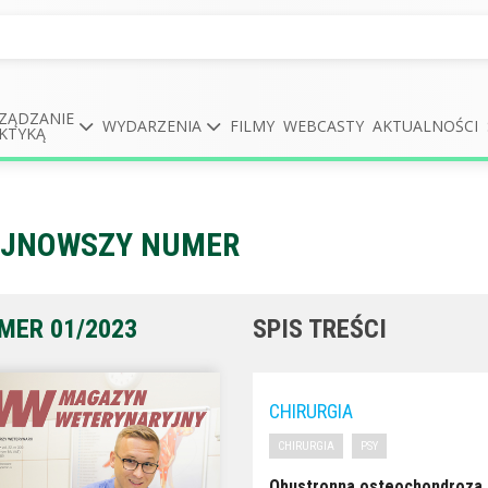
ZĄDZANIE
WYDARZENIA
FILMY
WEBCASTY
AKTUALNOŚCI
KTYKĄ
JNOWSZY NUMER
MER 01/2023
SPIS TREŚCI
CHIRURGIA
CHIRURGIA
PSY
Obustronna osteochondroza 