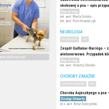
skokowej u psa – opis przyp
Kup dostęp
lek. wet. Marta Dolska
lek. wet. Piotr Kowalczyk
NEUROLOGIA
NEUROLOGIA
PSY
Zespół Guillaina–Barrégo – 
wielonerwowe. Przypadek kli
nie elektroniczne
Kup dostęp
lek. wet. Violetta Olender
CHOROBY ZAKAŹNE
CHOROBY ZAKAŹNE
PSY
Choroba Aujeszkyego u psa –
Dostęp Otwarty
dr n. wet. Artur Dobrzyński