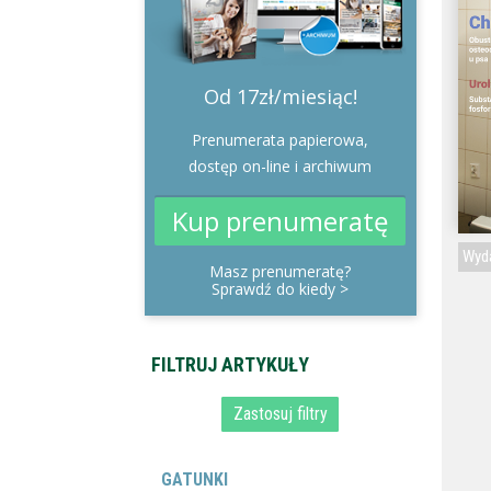
Od 17zł/miesiąc!
Prenumerata papierowa,
dostęp on-line i archiwum
Kup prenumeratę
Wyda
Masz prenumeratę?
Sprawdź do kiedy
>
GATUNKI