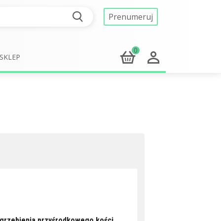
Prenumeruj
0
SKLEP
grzebienia przyśrodkowego kości