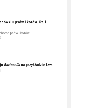
gówki u psów i kotów. Cz. I
a chorób psów i kotów
O
aju
Bartonella
na przykładzie tzw.
I