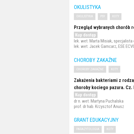
OKULISTYKA
OKULISTYKA
PSY
KOTY
Przegląd wybranych chorób ro
Kup dostęp
lek. wet. Marta Misiak, specjalist
lek. wet. Jacek Garncarz, ESE ECV
CHOROBY ZAKAŹNE
CHOROBY ZAKAŹNE
KOTY
Zakażenia bakteriami z rodz
choroby kociego pazura. Cz. 
Kup dostęp
dr n. wet. Martyna Puchalska
prof. dr hab. Krzysztof Anusz
GRANT EDUKACYJNY
PARAZYTOLOGIA
KOTY