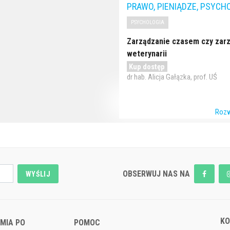
PRAWO, PIENIĄDZE, PSYCH
PSYCHOLOGIA
Zarządzanie czasem czy zarz
weterynarii
Kup dostęp
dr hab. Alicja Gałązka, prof. UŚ
Rozw
OBSERWUJ NAS NA
WYŚLIJ
K
MIA PO
POMOC