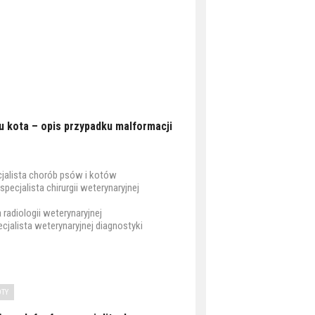
 kota – opis przypadku malformacji
cjalista chorób psów i kotów
 specjalista chirurgii weterynaryjnej
 radiologii weterynaryjnej
ecjalista weterynaryjnej diagnostyki
OTY