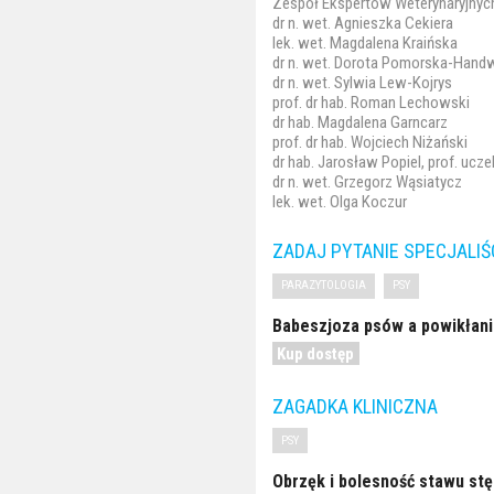
Zespół Ekspertów Weterynaryjnyc
dr n. wet. Agnieszka Cekiera
lek. wet. Magdalena Kraińska
dr n. wet. Dorota Pomorska-Hand
dr n. wet. Sylwia Lew-Kojrys
prof. dr hab. Roman Lechowski
dr hab. Magdalena Garncarz
prof. dr hab. Wojciech Niżański
dr hab. Jarosław Popiel, prof. uczel
dr n. wet. Grzegorz Wąsiatycz
lek. wet. Olga Koczur
ZADAJ PYTANIE SPECJALIŚ
PARAZYTOLOGIA
PSY
Babeszjoza psów a powikłani
Kup dostęp
ZAGADKA KLINICZNA
PSY
Obrzęk i bolesność stawu stę