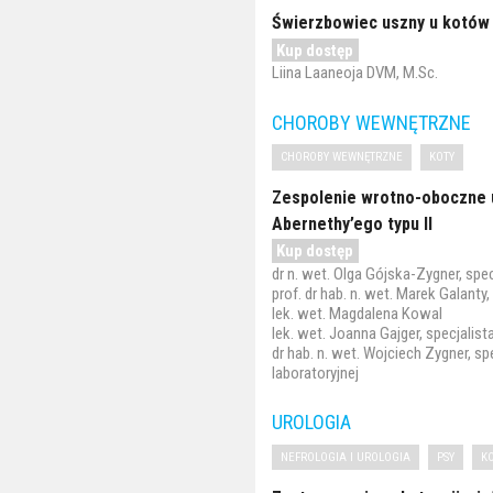
Świerzbowiec uszny u kotów
Kup dostęp
Liina Laaneoja DVM, M.Sc.
CHOROBY WEWNĘTRZNE
CHOROBY WEWNĘTRZNE
KOTY
Zespolenie wrotno-oboczne u
Abernethy’ego typu II
Kup dostęp
dr n. wet. Olga Gójska-Zygner, spe
prof. dr hab. n. wet. Marek Galanty,
lek. wet. Magdalena Kowal
lek. wet. Joanna Gajger, specjalista
dr hab. n. wet. Wojciech Zygner, sp
laboratoryjnej
UROLOGIA
NEFROLOGIA I UROLOGIA
PSY
K