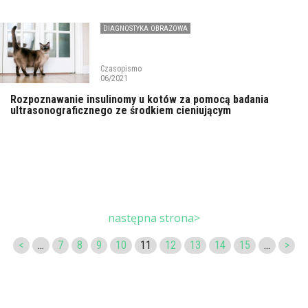
DIAGNOSTYKA OBRAZOWA
Czasopismo
06/2021
Rozpoznawanie insulinomy u kotów za pomocą badania
ultrasonograficznego ze środkiem cieniującym
następna strona>
<
...
7
8
9
10
11
12
13
14
15
...
>